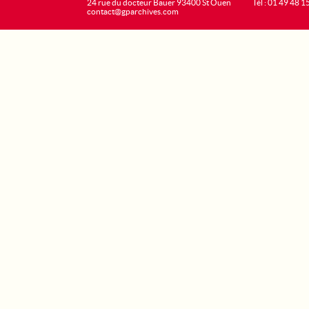
24 rue du docteur Bauer 93400 St Ouen
Tél : 01 49 48 1
contact@gparchives.com