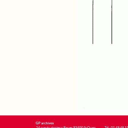
GP archives
24 rue du docteur Bauer 93400 St Ouen
Tél : 01 49 48 1