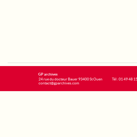
GP archives
24 rue du docteur Bauer 93400 St Ouen
Tél : 01 49 48 1
contact@gparchives.com