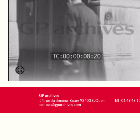
GP archives
24 rue du docteur Bauer 93400 St Ouen
Tél : 01 49 48 1
contact@gparchives.com