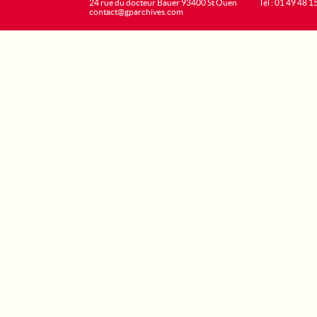
24 rue du docteur Bauer 93400 St Ouen
Tél : 01 49 48 1
contact@gparchives.com