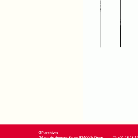
GP archives
24 rue du docteur Bauer 93400 St Ouen
Tél : 01 49 48 1