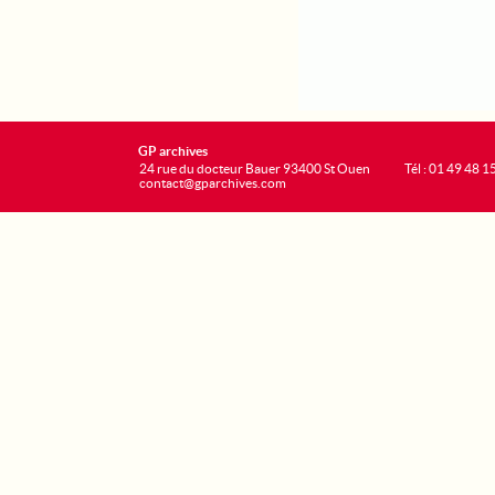
GP archives
24 rue du docteur Bauer 93400 St Ouen
Tél : 01 49 48 1
contact@gparchives.com