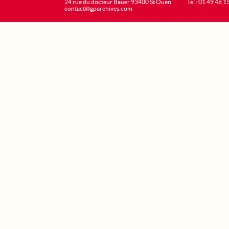
24 rue du docteur Bauer 93400 St Ouen
Tél : 01 49 48 1
contact@gparchives.com