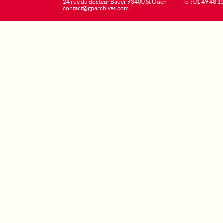
24 rue du docteur Bauer 93400 St Ouen
Tél : 01 49 48 1
contact@gparchives.com