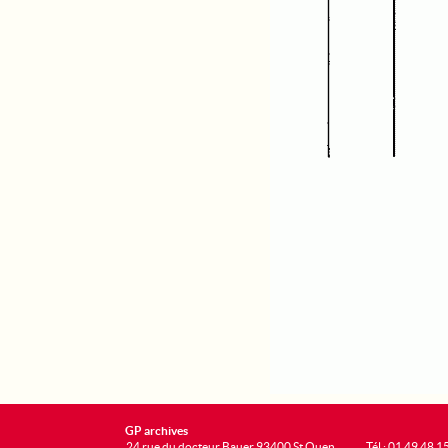
GP archives
24 rue du docteur Bauer 93400 St Ouen
Tél : 01 49 48 1