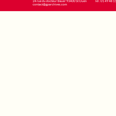
24 rue du docteur Bauer 93400 St Ouen
Tél : 01 49 48 1
contact@gparchives.com