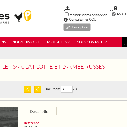
Mot de
Mémoriser ma connexion
Consulter les CGU
Inscription
ONS
NOTRE HISTOIRE
TARIFS ET CGV
NOUS CONTACTER
G
- LE TSAR, LA FLOTTE ET L'ARMEE RUSSES
Document
/ 0
Description
Référence