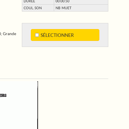
DURÉE
00:00:50
COUL. SON
NB MUET
8
;
Grande
SÉLECTIONNER