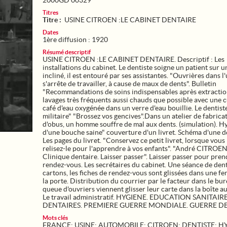
2000GD 00329
Titres
Titre :
USINE CITROEN :LE CABINET DENTAIRE
Dates
1ère diffusion : 1920
Résumé descriptif
USINE CITROEN :LE CABINET DENTAIRE. Descriptif : Les
installations du cabinet. Le dentiste soigne un patient sur u
incliné, il est entouré par ses assistantes. "Ouvrières dans l
s'arrête de travailler, à cause de maux de dents". Bulletin
"Recommandations de soins indispensables après extractio
lavages très fréquents aussi chauds que possible avec une c
café d'eau oxygénée dans un verre d'eau bouillie. Le dentist
militaire" "Brossez vos gencives".Dans un atelier de fabrica
d'obus, un homme souffre de mal aux dents. (simulation). H
d'une bouche saine" couverture d'un livret. Schéma d'une d
Les pages du livret. "Conservez ce petit livret, lorsque vous 
relisez-le pour l'apprendre à vos enfants". "André CITROE
Clinique dentaire. Laisser passer". Laisser passer pour pren
rendez-vous. Les secrétaires du cabinet. Une séance de dent
cartons, les fiches de rendez-vous sont glissées dans une fe
la porte. Distribution du courrier par le facteur dans le bu
queue d'ouvriers viennent glisser leur carte dans la boîte au
Le travail administratif. HYGIENE. EDUCATION SANITAIR
DENTAIRES. PREMIERE GUERRE MONDIALE. GUERRE DE 
Mots clés
FRANCE
;
USINE
;
AUTOMOBILE
;
CITROEN
;
DENTISTE
;
H