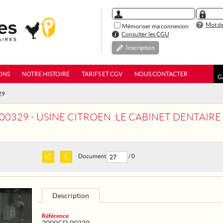
Mot de
Mémoriser ma connexion
Consulter les CGU
Inscription
ONS
NOTRE HISTOIRE
TARIFS ET CGV
NOUS CONTACTER
G
29
00329 - USINE CITROEN :LE CABINET DENTAIRE
Document
/ 0
Description
Référence