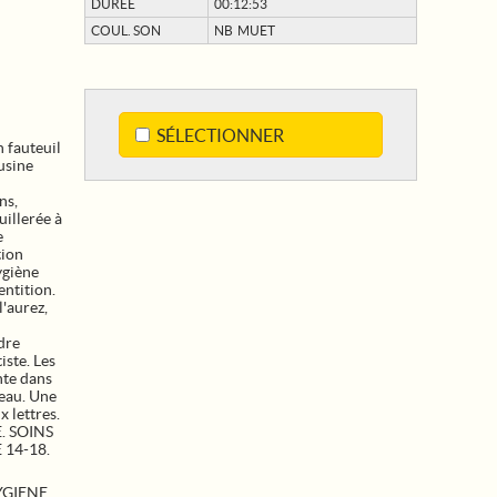
DURÉE
00:12:53
COUL. SON
NB MUET
SÉLECTIONNER
n fauteuil
'usine
ns,
uillerée à
e
tion
ygiène
entition.
l'aurez,
N
dre
iste. Les
nte dans
reau. Une
x lettres.
E. SOINS
14-18.
YGIENE