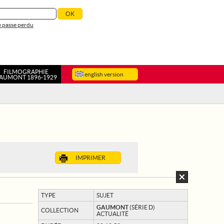
 passe perdu
FILMOGRAPHIE
english version
AUMONT 1896-1929
IMPRIMER
TYPE
SUJET
GAUMONT
(SÉRIE D)
COLLECTION
ACTUALITÉ