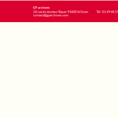
GP archives
24 rue du docteur Bauer 93400 St Ouen
Tél : 01 49 48 1
contact@gparchives.com