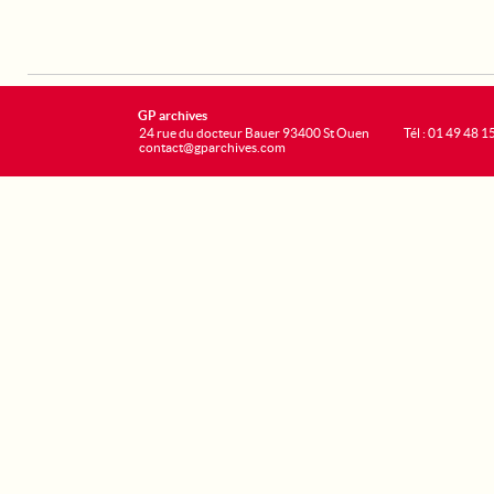
GP archives
24 rue du docteur Bauer 93400 St Ouen
Tél : 01 49 48 1
contact@gparchives.com