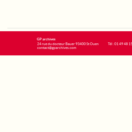
GP archives
24 rue du docteur Bauer 93400 St Ouen
Tél : 01 49 48 1
contact@gparchives.com