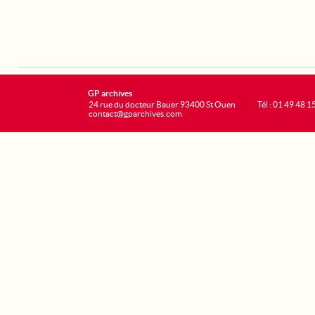
GP archives
24 rue du docteur Bauer 93400 St Ouen
Tél : 01 49 48 1
contact@gparchives.com