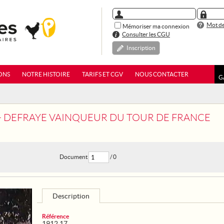
Mot de
Mémoriser ma connexion
Consulter les CGU
Inscription
ONS
NOTRE HISTOIRE
TARIFS ET CGV
NOUS CONTACTER
G
 - DEFRAYE VAINQUEUR DU TOUR DE FRANCE
Document
/ 0
Description
Référence
1912 17