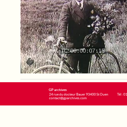
GP archives
24 rue du docteur Bauer 93400 St Ouen
Tél : 0
contact@gparchives.com