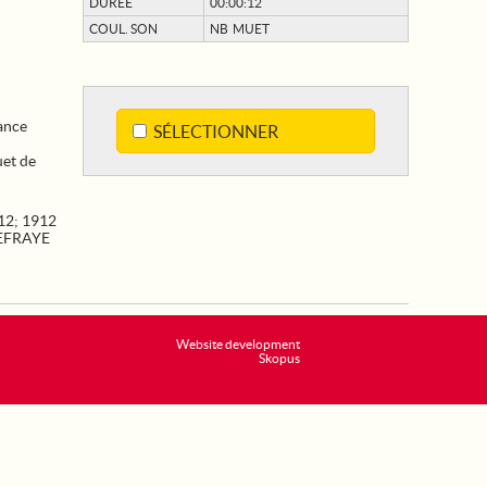
DURÉE
00:00:12
COUL. SON
NB MUET
ance
SÉLECTIONNER
uet de
12
;
1912
EFRAYE
Website development
Skopus