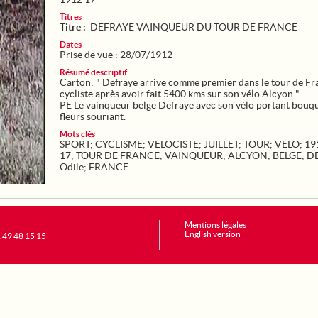
Titres
Titre :
DEFRAYE VAINQUEUR DU TOUR DE FRANCE
Dates
Prise de vue : 28/07/1912
Résumé descriptif
Carton: " Defraye arrive comme premier dans le tour de Fr
cycliste après avoir fait 5400 kms sur son vélo Alcyon ".
PE Le vainqueur belge Defraye avec son vélo portant bouq
fleurs souriant.
Mots clés
SPORT
;
CYCLISME
;
VELOCISTE
;
JUILLET
;
TOUR
;
VELO
;
19
17
;
TOUR DE FRANCE
;
VAINQUEUR
;
ALCYON
;
BELGE
;
D
Odile
;
FRANCE
Mentions légales
English version
1 49 48 15 15