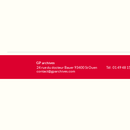
GP archives
24 rue du docteur Bauer 93400 St Ouen
Tél : 01 49 48 1
contact@gparchives.com