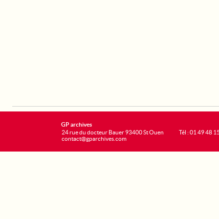
GP archives
24 rue du docteur Bauer 93400 St Ouen
Tél : 01 49 48 1
contact@gparchives.com