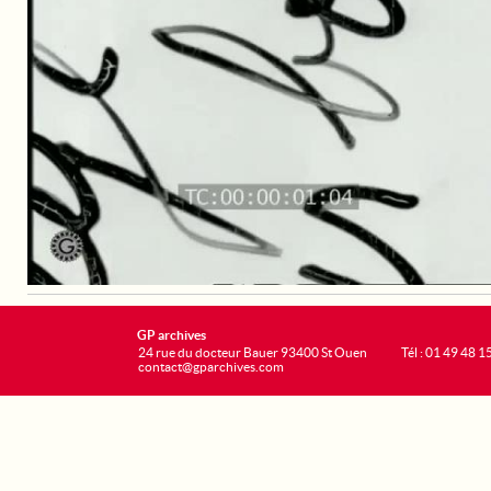
GP archives
24 rue du docteur Bauer 93400 St Ouen
Tél : 01 49 48 1
contact@gparchives.com