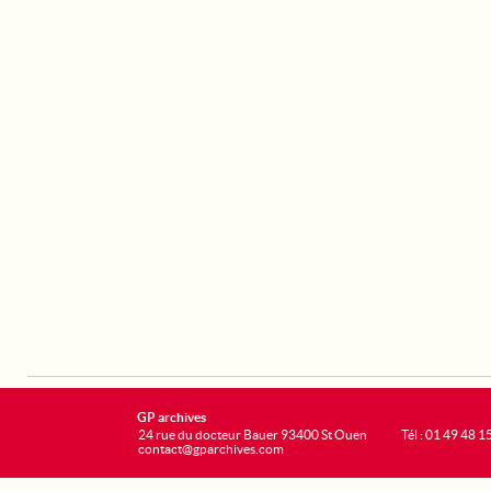
GP archives
24 rue du docteur Bauer 93400 St Ouen
Tél : 01 49 48 1
contact@gparchives.com