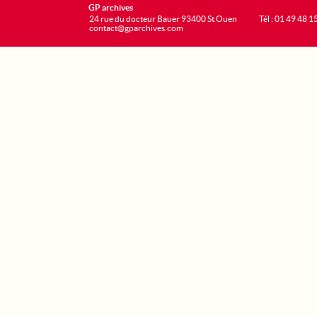
GP archives
24 rue du docteur Bauer 93400 St Ouen
Tél : 01 49 48 1
contact@gparchives.com