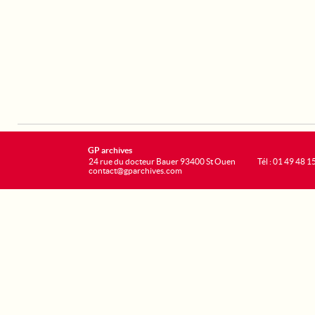
GP archives
24 rue du docteur Bauer 93400 St Ouen
Tél : 01 49 48 1
contact@gparchives.com