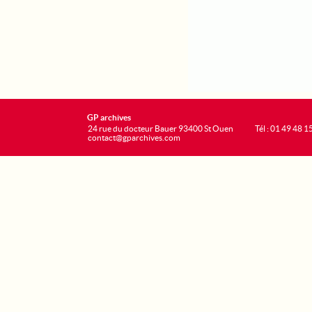
GP archives
24 rue du docteur Bauer 93400 St Ouen
Tél : 01 49 48 1
contact@gparchives.com