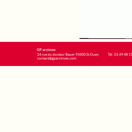
GP archives
24 rue du docteur Bauer 93400 St Ouen
Tél : 01 49 48 1
contact@gparchives.com