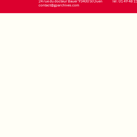
24 rue du docteur Bauer 93400 St Ouen
Tél : 01 49 48 1
contact@gparchives.com