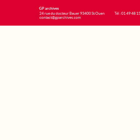
GP archives
24 rue du docteur Bauer 93400 St Ouen
Tél : 01 49 48 1
contact@gparchives.com