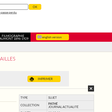
 passe perdu
FILMOGRAPHIE
english version
AUMONT 1896-1929
AILLES
IMPRIMER
TYPE
SUJET
PATHÉ
COLLECTION
JOURNAL ACTUALITÉ