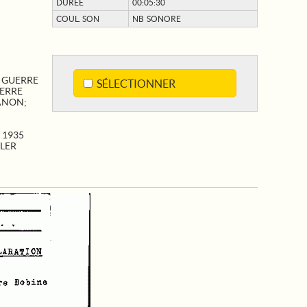
DURÉE
00:05:30
COUL. SON
NB SONORE
;
GUERRE
SÉLECTIONNER
ERRE
ANON
;
 1935
TLER