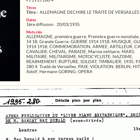
PJ 1935 280 4
Titres
Titre :
ALLEMAGNE DECHIRE LE TRAITE DE VERSAILLES
Dates
1ère diffusion : 20/03/1935
Mots clés
ALLEMAGNE
;
première guerre
;
Première guerre mondiale
14 18
;
Grande Guerre
;
GUERRE 1914 1918
;
MUSIQUE
;
GU
1914 1918
;
COMMEMORATION
;
ARMEE
;
ARTILLEUR
;
C
CAVALIER
;
CHEVAL
;
PARADE
;
Marine militaire
;
MARS
;
MILITAIRE
;
MILITARISME
;
MOTOCYCLISTE
;
NAZISME
;
REARMEMENT
;
RUPTURE
;
SOLDAT
;
TIMBALIER
;
1935
;
PJ
280 4
;
Traité de Versailles
;
PAIX
;
VIOLATION
;
BERLIN
;
HI
Adolf
;
Hermann GORING
;
OPERA