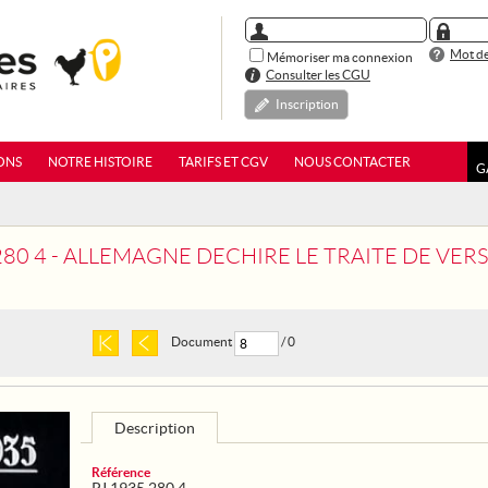
Mot de
Mémoriser ma connexion
Consulter les CGU
Inscription
ONS
NOTRE HISTOIRE
TARIFS ET CGV
NOUS CONTACTER
G
280 4 - ALLEMAGNE DECHIRE LE TRAITE DE VERS
Document
/ 0
Description
Référence