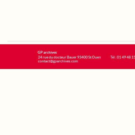
GP archives
24 rue du docteur Bauer 93400 St Ouen
Tél : 01 49 48 1
contact@gparchives.com