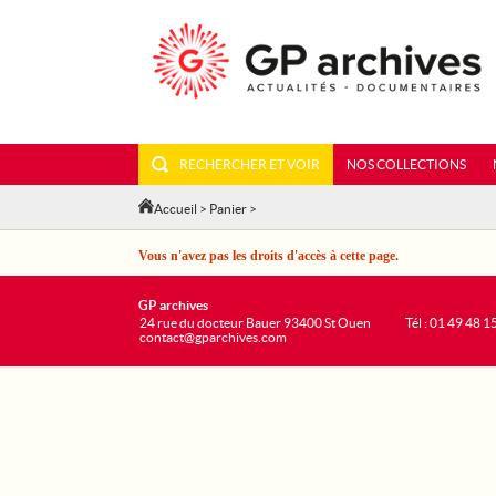
RECHERCHER ET VOIR
NOS COLLECTIONS
Accueil
>
Panier
>
Vous n'avez pas les droits d'accès à cette page.
GP archives
24 rue du docteur Bauer 93400 St Ouen
Tél : 01 49 48 1
contact@gparchives.com