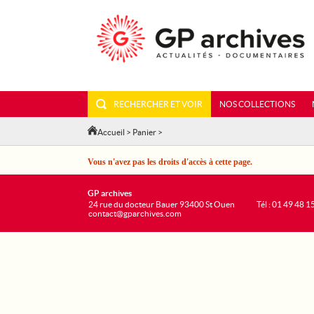
RECHERCHER ET VOIR
NOS COLLECTIONS
Accueil
>
Panier
>
Vous n'avez pas les droits d'accès à cette page.
GP archives
24 rue du docteur Bauer 93400 St Ouen
Tél : 01 49 48 1
contact@gparchives.com