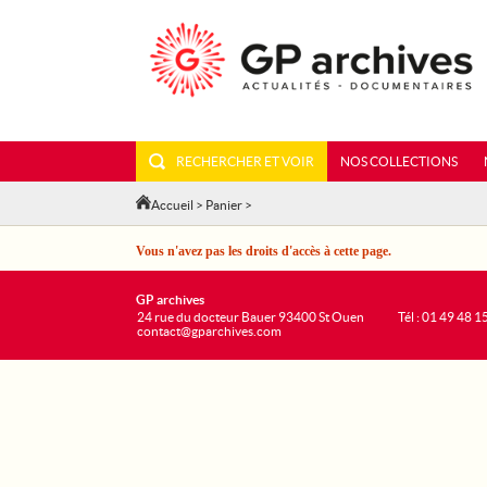
RECHERCHER ET VOIR
NOS COLLECTIONS
Accueil
>
Panier
>
Vous n'avez pas les droits d'accès à cette page.
GP archives
24 rue du docteur Bauer 93400 St Ouen
Tél : 01 49 48 1
contact@gparchives.com