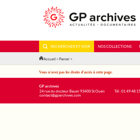
RECHERCHER ET VOIR
NOS COLLECTIONS
Accueil
>
Panier
>
Vous n'avez pas les droits d'accès à cette page.
GP archives
24 rue du docteur Bauer 93400 St Ouen
Tél : 01 49 48 1
contact@gparchives.com