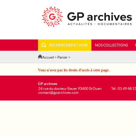
RECHERCHER ET VOIR
NOS COLLECTIONS
Accueil
>
Panier
>
Vous n'avez pas les droits d'accès à cette page.
GP archives
24 rue du docteur Bauer 93400 St Ouen
Tél : 01 49 48 1
contact@gparchives.com