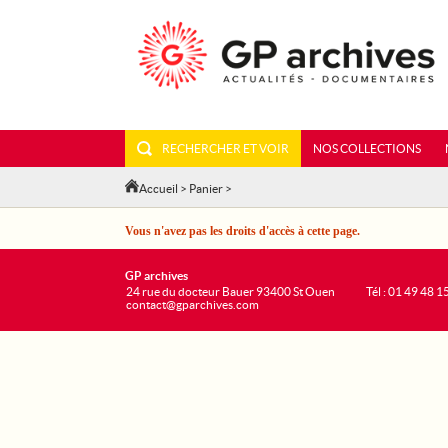
RECHERCHER ET VOIR
NOS COLLECTIONS
Accueil
>
Panier
>
Vous n'avez pas les droits d'accès à cette page.
GP archives
24 rue du docteur Bauer 93400 St Ouen
Tél : 01 49 48 1
contact@gparchives.com