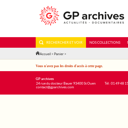
RECHERCHER ET VOIR
NOS COLLECTIONS
Accueil
>
Panier
>
Vous n'avez pas les droits d'accès à cette page.
GP archives
24 rue du docteur Bauer 93400 St Ouen
Tél : 01 49 48 1
contact@gparchives.com