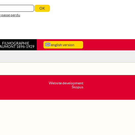
 passe perdu
FILMOGRAPHIE
english version
AUMONT 1896-1929
Website development
Skopus