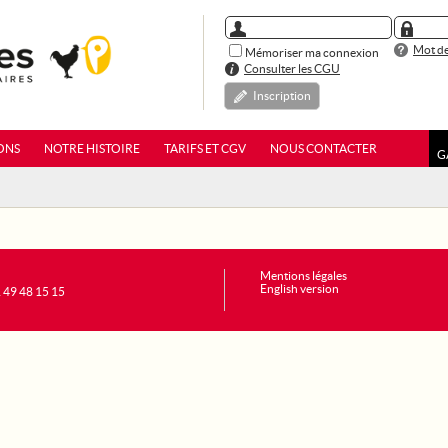
Mot de
Mémoriser ma connexion
Consulter les CGU
Inscription
ONS
NOTRE HISTOIRE
TARIFS ET CGV
NOUS CONTACTER
G
Mentions légales
English version
1 49 48 15 15