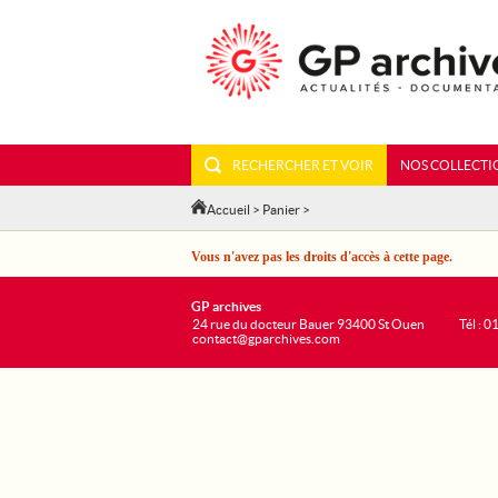
RECHERCHER ET VOIR
NOS COLLECTI
Accueil
>
Panier
>
Vous n'avez pas les droits d'accès à cette page.
GP archives
24 rue du docteur Bauer 93400 St Ouen
Tél : 0
contact@gparchives.com