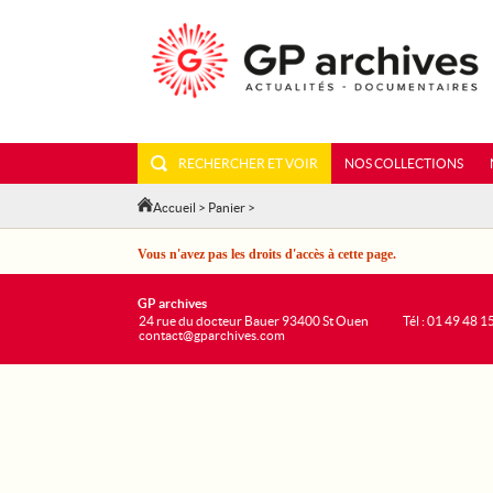
RECHERCHER ET VOIR
NOS COLLECTIONS
Accueil
>
Panier
>
Vous n'avez pas les droits d'accès à cette page.
GP archives
24 rue du docteur Bauer 93400 St Ouen
Tél : 01 49 48 1
contact@gparchives.com