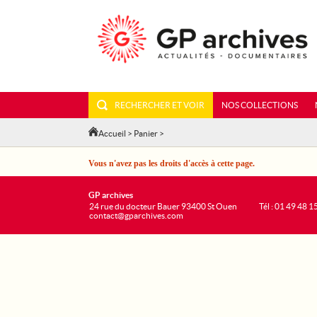
RECHERCHER ET VOIR
NOS COLLECTIONS
Accueil
>
Panier
>
Vous n'avez pas les droits d'accès à cette page.
GP archives
24 rue du docteur Bauer 93400 St Ouen
Tél : 01 49 48 1
contact@gparchives.com