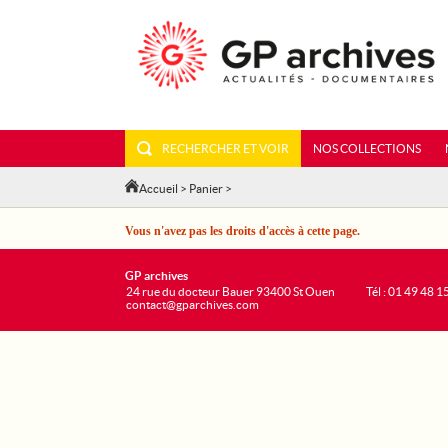
RECHERCHER ET VOIR
NOS COLLECTIONS
Accueil
>
Panier
>
Vous n'avez pas les droits d'accès à cette page.
GP archives
24 rue du docteur Bauer 93400 St Ouen
Tél : 01 49 48 1
contact@gparchives.com