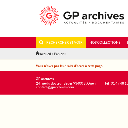
RECHERCHER ET VOIR
NOS COLLECTIONS
Accueil
>
Panier
>
Vous n'avez pas les droits d'accès à cette page.
GP archives
24 rue du docteur Bauer 93400 St Ouen
Tél : 01 49 48 1
contact@gparchives.com