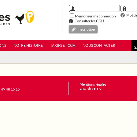
Mot de
Mémoriser ma connexion
Consulter les CGU
Inscription
ONS
NOTRE HISTOIRE
TARIFS ET CGV
NOUS CONTACTER
G
Mentions légales
English version
1 49 48 15 15