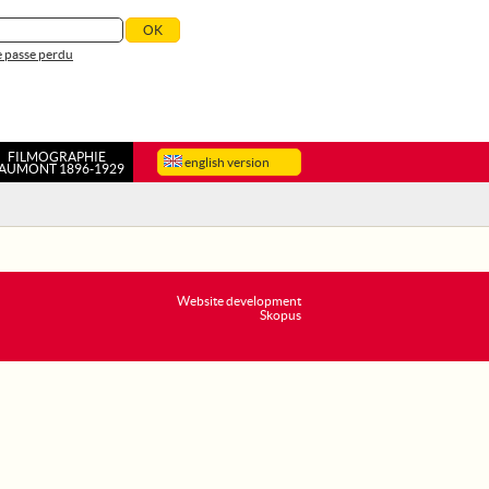
 passe perdu
FILMOGRAPHIE
english version
AUMONT 1896-1929
Website development
Skopus