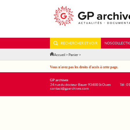
RECHERCHER ET VOIR
NOS COLLECTI
Accueil
>
Panier
>
Vous n'avez pas les droits d'accès à cette page.
GP archives
24 rue du docteur Bauer 93400 St Ouen
Tél : 0
contact@gparchives.com