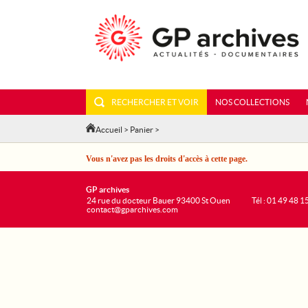
RECHERCHER ET VOIR
NOS COLLECTIONS
Accueil
>
Panier
>
Vous n'avez pas les droits d'accès à cette page.
GP archives
24 rue du docteur Bauer 93400 St Ouen
Tél : 01 49 48 1
contact@gparchives.com