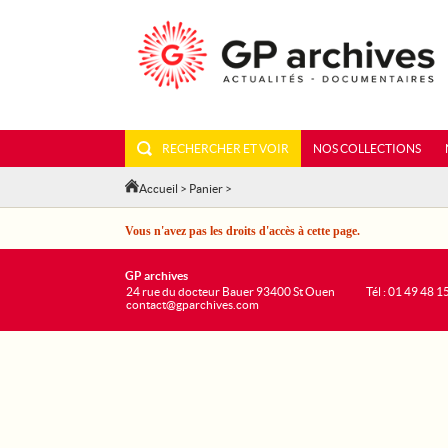
RECHERCHER ET VOIR
NOS COLLECTIONS
Accueil
>
Panier
>
Vous n'avez pas les droits d'accès à cette page.
GP archives
24 rue du docteur Bauer 93400 St Ouen
Tél : 01 49 48 1
contact@gparchives.com