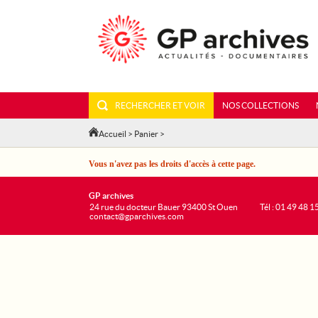
RECHERCHER ET VOIR
NOS COLLECTIONS
Accueil
>
Panier
>
Vous n'avez pas les droits d'accès à cette page.
GP archives
24 rue du docteur Bauer 93400 St Ouen
Tél : 01 49 48 1
contact@gparchives.com