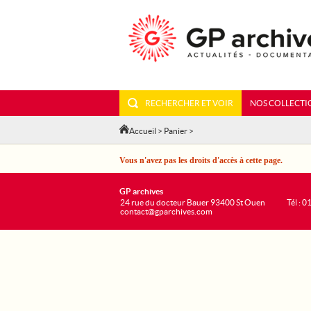
RECHERCHER ET VOIR
NOS COLLECTI
Accueil
>
Panier
>
Vous n'avez pas les droits d'accès à cette page.
GP archives
24 rue du docteur Bauer 93400 St Ouen
Tél : 0
contact@gparchives.com