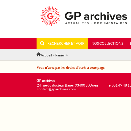
RECHERCHER ET VOIR
NOS COLLECTIONS
Accueil
>
Panier
>
Vous n'avez pas les droits d'accès à cette page.
GP archives
24 rue du docteur Bauer 93400 St Ouen
Tél : 01 49 48 1
contact@gparchives.com