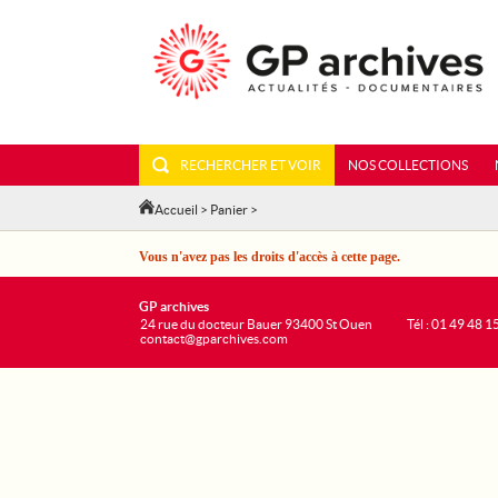
RECHERCHER ET VOIR
NOS COLLECTIONS
Accueil
>
Panier
>
Vous n'avez pas les droits d'accès à cette page.
GP archives
24 rue du docteur Bauer 93400 St Ouen
Tél : 01 49 48 1
contact@gparchives.com