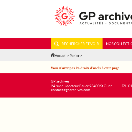
RECHERCHER ET VOIR
NOS COLLECTI
Accueil
>
Panier
>
Vous n'avez pas les droits d'accès à cette page.
GP archives
24 rue du docteur Bauer 93400 St Ouen
Tél : 0
contact@gparchives.com