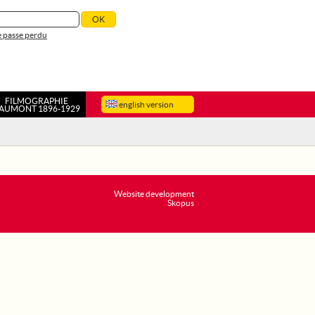
 passe perdu
FILMOGRAPHIE
english version
AUMONT 1896-1929
Website development
Skopus