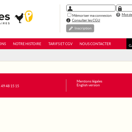
Mot de
Mémoriser ma connexion
Consulter les CGU
Inscription
ONS
NOTRE HISTOIRE
TARIFS ET CGV
NOUS CONTACTER
G
Mentions légales
English version
1 49 48 15 15